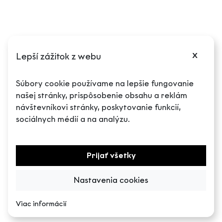
+421 908 311 673
crystalklenoty@crystalklenoty.sk
Námestie legionárov 15267/1, 080 01 Prešov
x
Lepší zážitok z webu
Súbory cookie používame na lepšie fungovanie
našej stránky, prispôsobenie obsahu a reklám
Informácie k nákupu
návštevníkovi stránky, poskytovanie funkcií,
sociálnych médií a na analýzu.
Doprava a platba'
Najčastejšie kladené otázky
Prijať všetky
Ochrana osobných údajov
Obchodné podmienky
Nastavenia cookies
Reklamačný poriadok
Viac informácií