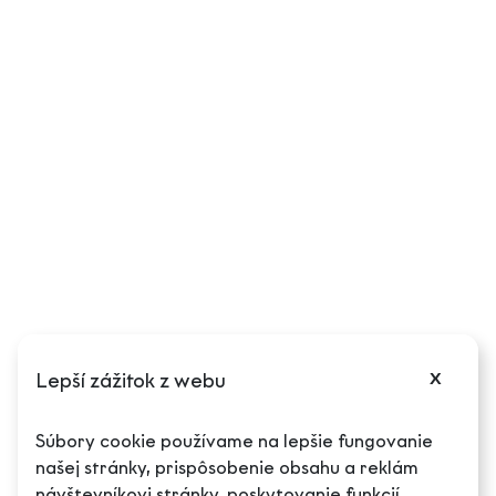
Reklamačný poriadok
Ďalšie informácie
Môj účet
Podmienky reklamácie
Odstúpenie od zmluvy
Puncové značky
Cookies
Nastavenia cookies
x
Lepší zážitok z webu
O spoločnosti
Súbory cookie používame na lepšie fungovanie
našej stránky, prispôsobenie obsahu a reklám
O nás
návštevníkovi stránky, poskytovanie funkcií,