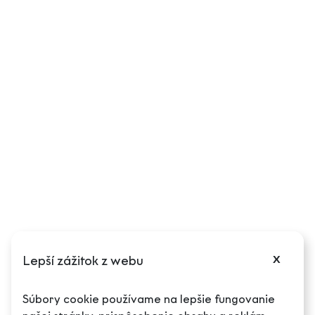
Obchodné podmienky
Reklamačný poriadok
Ďalšie informácie
Môj účet
Podmienky reklamácie
Odstúpenie od zmluvy
Puncové značky
Cookies
Nastavenia cookies
x
Lepší zážitok z webu
O spoločnosti
Súbory cookie používame na lepšie fungovanie