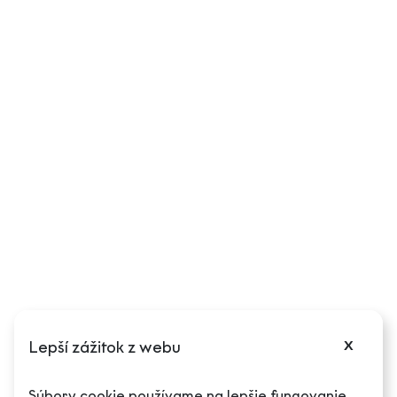
Obchodné podmienky
Reklamačný poriadok
Ďalšie informácie
Môj účet
Podmienky reklamácie
Odstúpenie od zmluvy
Puncové značky
Cookies
Nastavenia cookies
x
Lepší zážitok z webu
O spoločnosti
Súbory cookie používame na lepšie fungovanie