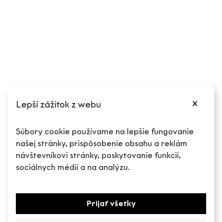
Podmienky reklamácie
Odstúpenie od zmluvy
Puncové značky
Cookies
Nastavenia cookies
x
Lepší zážitok z webu
O spoločnosti
Súbory cookie používame na lepšie fungovanie
našej stránky, prispôsobenie obsahu a reklám
O nás
návštevníkovi stránky, poskytovanie funkcií,
Náš blog
sociálnych médií a na analýzu.
Kontakt
Prijať všetky