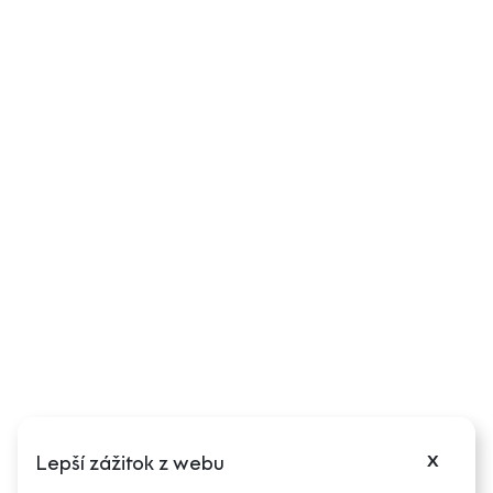
Ochrana osobných údajov
Obchodné podmienky
Reklamačný poriadok
Ďalšie informácie
Môj účet
Podmienky reklamácie
Odstúpenie od zmluvy
Puncové značky
Cookies
Nastavenia cookies
x
Lepší zážitok z webu